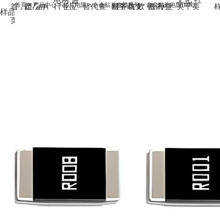
首頁
>
产品中心
>
贴片电阻
>
合金贴片电阻系列
>
合金贴片电阻(MR)
首
产品中
阻
贴片
行业应
替代查
服务与支
料下载
欧
资讯中
讯
行业
关于美
样品试用
信网络
会责任
页
心
电容
贴
用
询
持
姆定律计
心
新闻
电
隆
首页
医疗电
职位招
片电感
算器
实验
子元器
产
子
消费
聘
联系
室分析能
件百科
品
电子
我们
力
客户行
中
业案例
心
分享
贴片
电阻
贴片
电容
贴片
电感
行
业
应
用