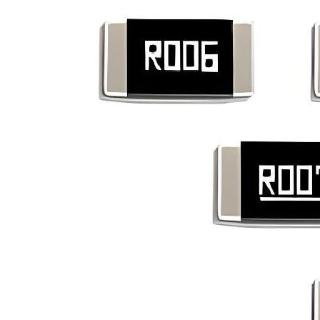
汽车
电子
能源
电网
通信
网络
医疗
电子
消费
电子
替代
查询
服
务
与
支