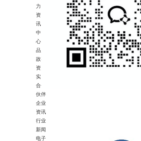
力
资
讯
中
心
品牌
故事
资质
实力
合作
伙伴
企业
资讯
行业
新闻
电子