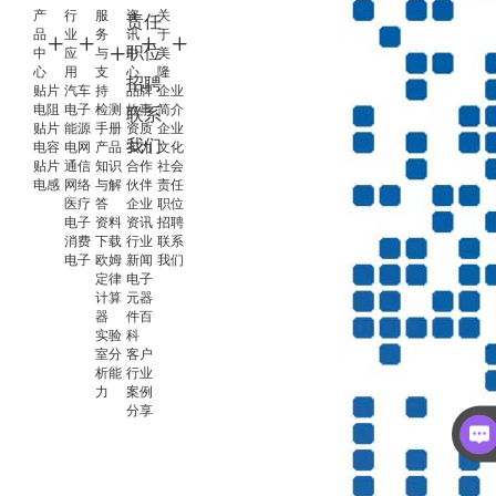
产
行
服
资
关
责任
品
业
务
讯
于
职位
中
应
与
中
美
心
用
支
心
隆
招聘
贴片
汽车
持
品牌
企业
电阻
电子
检测
故事
简介
联系
贴片
能源
手册
资质
企业
我们
电容
电网
产品
实力
文化
贴片
通信
知识
合作
社会
电感
网络
与解
伙伴
责任
医疗
答
企业
职位
电子
资料
资讯
招聘
消费
下载
行业
联系
电子
欧姆
新闻
我们
定律
电子
计算
元器
器
件百
实验
科
室分
客户
析能
行业
力
案例
分享