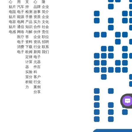
心
用
支
心
隆
贴片
汽车
持
品牌
企业
电阻
电子
检测
故事
简介
贴片
能源
手册
资质
企业
电容
电网
产品
实力
文化
贴片
通信
知识
合作
社会
电感
网络
与解
伙伴
责任
医疗
答
企业
职位
电子
资料
资讯
招聘
消费
下载
行业
联系
电子
欧姆
新闻
我们
定律
电子
计算
元器
器
件百
实验
科
室分
客户
析能
行业
力
案例
分享