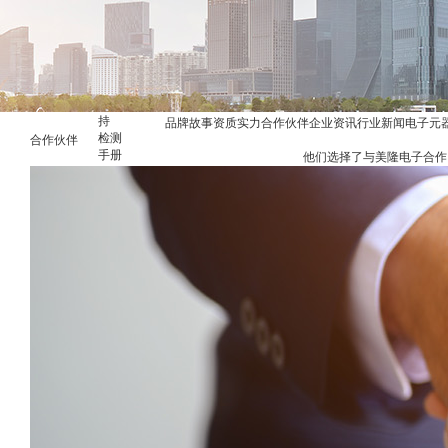
电子
替代
查询
服
务
与
支
持
品牌故事
资质实力
合作伙伴
企业资讯
行业新闻
电子元
检测
合作伙伴
手册
他们选择了与美隆电子合作
产品
知识
与解
答
资料
下载
欧姆
定律
计算
器
实验
室分
析能
力
资
讯
中