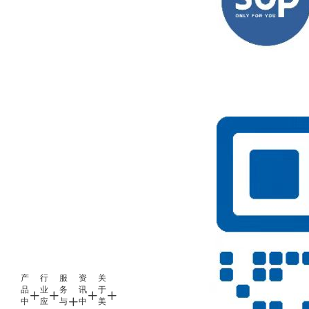
产
行
服
资
关
品
业
务
讯
于
中
应
与
中
美