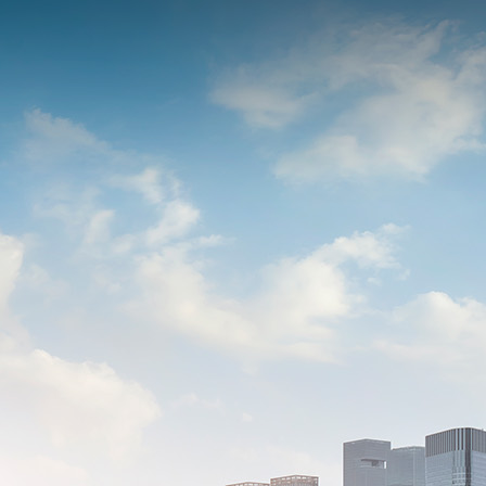
首
产品中
阻
贴片
行业应
替代查
服务与支
料下载
欧
资讯中
讯
行业
关于美
样品试
信网络
会责任
样品试用
页
心
电容
贴
用
询
持
姆定律计
心
新闻
电
隆
用
医疗电
职位招
片电感
首页
算器
实验
子元器
子
消费
聘
联系
产
室分析能
件百科
电子
我们
品
力
客户行
中
业案例
心
分享
贴片
电阻
贴片
电容
贴片
电感
行
业
应
用
汽车
电子
能源
电网
通信
网络
医疗
电子
消费