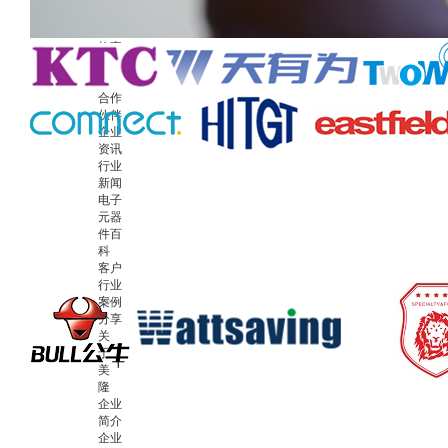
心
品牌
故事
资质
实力
合作
伙伴
企业
资讯
行业
新闻
电子
元器
件百
科
客户
行业
案例
分享
关
于
美
隆
企业
简介
企业