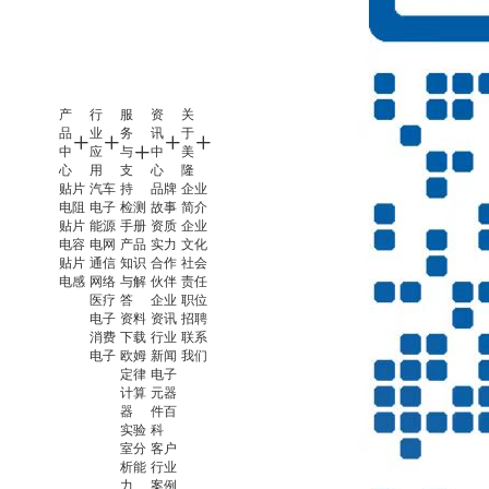
产
行
服
资
关
品
业
务
讯
于
中
应
与
中
美
心
用
支
心
隆
贴片
汽车
持
品牌
企业
电阻
电子
检测
故事
简介
贴片
能源
手册
资质
企业
电容
电网
产品
实力
文化
贴片
通信
知识
合作
社会
电感
网络
与解
伙伴
责任
医疗
答
企业
职位
电子
资料
资讯
招聘
消费
下载
行业
联系
电子
欧姆
新闻
我们
定律
电子
计算
元器
器
件百
实验
科
室分
客户
析能
行业
力
案例