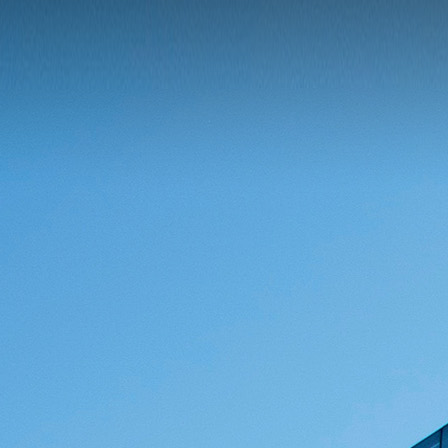
首
产品中
阻
贴片
行业应
替代查
服务与支
料下载
欧
资讯中
讯
行业
关于美
样品试
信网络
会责任
样品试用
页
心
电容
贴
用
询
持
姆定律计
心
新闻
电
隆
用
医疗电
职位招
片电感
首页
算器
实验
子元器
子
消费
聘
联系
产
室分析能
件百科
电子
我们
品
力
客户行
中
业案例
心
分享
行
业
应
用
替代
查询
服
务
与
支
持
资
讯
中
心
关
于
美
隆